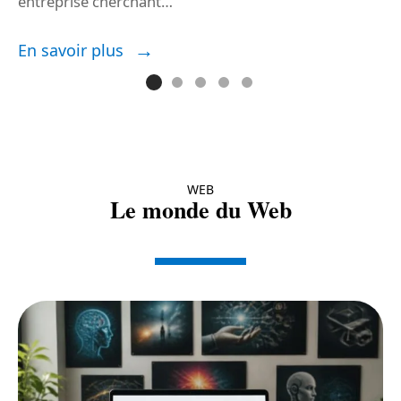
entreprise cherchant
…
E
En savoir plus
WEB
Le monde du Web