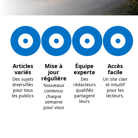
Articles
Mise à
Équipe
Accès
variés
jour
experte
facile
régulière
Des sujets
Des
Un site clair
diversifiés
rédacteurs
et intuitif
Nouveaux
pour tous
qualifiés
pour les
contenus
les publics
partagent
lecteurs.
chaque
leurs
semaine
pour vous