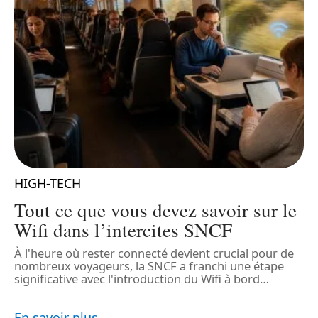
HIGH-TECH
Tout ce que vous devez savoir sur le
Wifi dans l’intercites SNCF
À l'heure où rester connecté devient crucial pour de
nombreux voyageurs, la SNCF a franchi une étape
D
significative avec l'introduction du Wifi à bord
…
d
s
d
En savoir plus