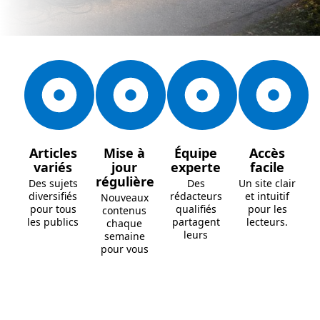
Articles
Mise à
Équipe
Accès
variés
jour
experte
facile
régulière
Des sujets
Des
Un site clair
diversifiés
rédacteurs
et intuitif
Nouveaux
pour tous
qualifiés
pour les
contenus
les publics
partagent
lecteurs.
chaque
leurs
semaine
pour vous