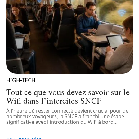
HIGH-TECH
Tout ce que vous devez savoir sur le
Wifi dans l’intercites SNCF
À l'heure où rester connecté devient crucial pour de
nombreux voyageurs, la SNCF a franchi une étape
D
significative avec l'introduction du Wifi à bord
…
d
s
d
En savoir plus