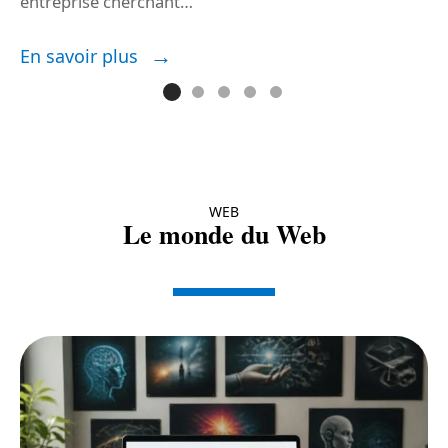
entreprise cherchant
…
E
En savoir plus
WEB
Le monde du Web