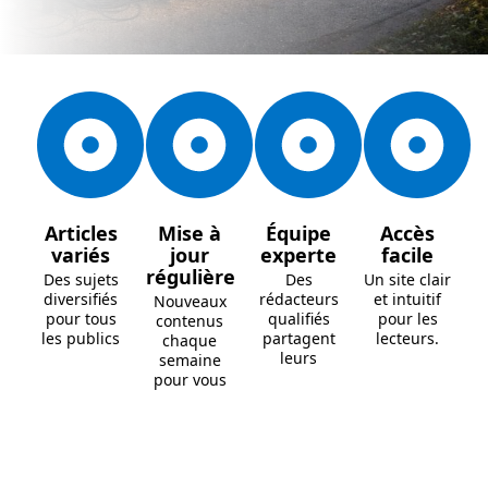
Articles
Mise à
Équipe
Accès
variés
jour
experte
facile
régulière
Des sujets
Des
Un site clair
diversifiés
rédacteurs
et intuitif
Nouveaux
pour tous
qualifiés
pour les
contenus
les publics
partagent
lecteurs.
chaque
leurs
semaine
pour vous