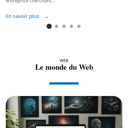
entreprise cherchant
…
E
En savoir plus
WEB
Le monde du Web