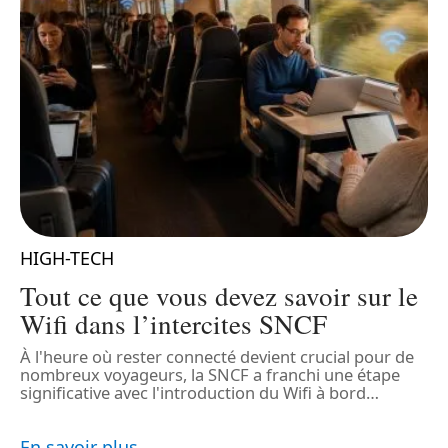
HIGH-TECH
Tout ce que vous devez savoir sur le
Wifi dans l’intercites SNCF
À l'heure où rester connecté devient crucial pour de
nombreux voyageurs, la SNCF a franchi une étape
D
significative avec l'introduction du Wifi à bord
…
d
s
d
En savoir plus