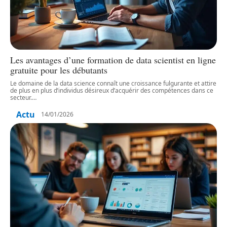
Les avantages d’une formation de data scientist en ligne
gratuite pour les débutants
Le domaine de la data science connaît une croissance fulgurante et attire
de plus en plus d’individus désireux d’acquérir des compétences dans ce
secteur.
…
Actu
14/01/2026