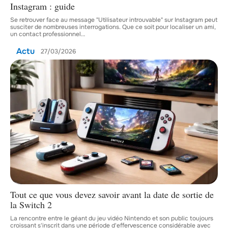
Instagram : guide
Se retrouver face au message "Utilisateur introuvable" sur Instagram peut
susciter de nombreuses interrogations. Que ce soit pour localiser un ami,
un contact professionnel
…
Actu
27/03/2026
Tout ce que vous devez savoir avant la date de sortie de
la Switch 2
La rencontre entre le géant du jeu vidéo Nintendo et son public toujours
croissant s'inscrit dans une période d'effervescence considérable avec