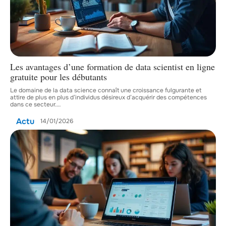
Les avantages d’une formation de data scientist en ligne
gratuite pour les débutants
Le domaine de la data science connaît une croissance fulgurante et
attire de plus en plus d’individus désireux d’acquérir des compétences
dans ce secteur.
…
Actu
14/01/2026