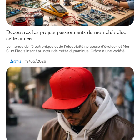
Découvrez les projets passionnants de mon club elec
cette année
Le monde de l’électronique et de l’électricité ne cesse d’évoluer, et Mon
Club Élec s’inscrit au cœur de cette dynamique. Grâce à une variété
…
Actu
19/05/2026