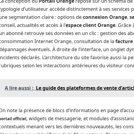
La conception du
Portail Orange
repose sur un schéma de 
typologie d’utilisateur accède distinctement à ses services
une segmentation claire : options de
connexion Orange
,
s
conseil, actualités et accès à l’
espace client Orange
. Grâce 
un abonné retrouve ses données en un clic : gestion des a
consommation Internet Orange, consultation de la
facture
dépannages éventuels. À droite de l’interface, un onglet dyn
incidents déclarés. L’architecture du site favorise aussi la p
rubriques selon les interactions antérieures du visiteur con
A lire aussi :
Le guide des plateformes de vente d'artic
On note la présence de blocs d’informations en page d’accuei
, widgets de messagerie, et modules d’assistanc
portail officiel
contextuels menant vers les dernières nouveautés, les cons