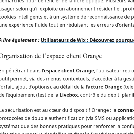
démarches pour bénéficier de la fibre optique. Plusieurs var
usager selon qu’il exploite un abonnement résidentiel, prof
cookies intelligents et à un système de reconnaissance de pro
une expérience fluide tout en réduisant les erreurs d’orien
A lire également :
Utilisateurs de Wix : Découvrez pourquo
Organisation de l’espace client Orange
En pénétrant dans l’
espace client Orange
, l’utilisateur re
outil permet, via des menus contextuels, d’accéder à la ges
forfait, ajout d’options), au détail de la
facture Orange
(télé
de l’équipement (test de la
Livebox
, contrôle du débit, plani
La sécurisation est au cœur du dispositif Orange : la
conne
protocoles de double authentification (via SMS ou applicati
systématique des bonnes pratiques pour renforcer la confi