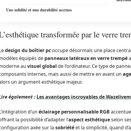
Une solidité et une durabilité accrues
L’esthétique transformée par le verre tr
Le
design du boîtier pc
occupe désormais une place centrale
modèles équipés de
panneaux latéraux en verre trempé
a
moderne au
visuel global
de l’ordinateur. Ce type de pann
composants internes, mais aussi de mettre en avant un
age
alors un argument esthétique majeur.
Lire également :
Les avantages incroyables de Wazelivema
L’intégration d’un
éclairage personnalisable RGB
accentue 
offrant la possibilité d’adapter l’
aspect esthétique
selon ses
configuration axée sur la
sobriété
et la simplicité, quand d