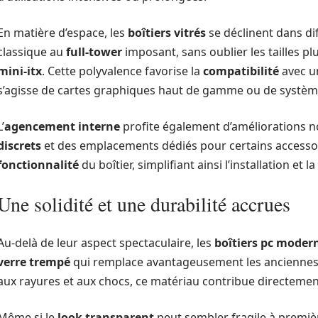
En matière d’espace, les
boîtiers vitrés
se déclinent dans di
classique au
full-tower
imposant, sans oublier les tailles 
mini-itx
. Cette polyvalence favorise la
compatibilité
avec un
s’agisse de cartes graphiques haut de gamme ou de systèm
L’
agencement interne
profite également d’améliorations no
discrets
et des emplacements dédiés pour certains accessoi
fonctionnalité
du boîtier, simplifiant ainsi l’installation 
Une solidité et une durabilité accrues
Au-delà de leur aspect spectaculaire, les
boîtiers pc moder
verre trempé
qui remplace avantageusement les anciennes f
aux rayures et aux chocs, ce matériau contribue directemen
Même si le
look transparent
peut sembler fragile à première