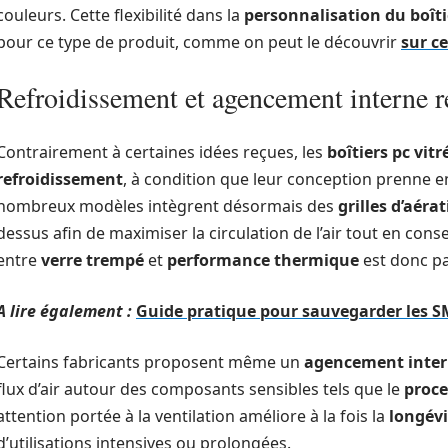
couleurs. Cette flexibilité dans la
personnalisation du boîti
pour ce type de produit, comme on peut le découvrir
sur ce
Refroidissement et agencement interne 
Contrairement à certaines idées reçues, les
boîtiers pc vitr
refroidissement
, à condition que leur conception prenne 
nombreux modèles intègrent désormais des
grilles d’aér
dessus afin de maximiser la circulation de l’air tout en conse
entre
verre trempé
et
performance thermique
est donc pa
A lire également :
Guide pratique pour sauvegarder les S
Certains fabricants proposent même un
agencement inter
flux d’air autour des composants sensibles tels que le
proce
attention portée à la ventilation améliore à la fois la
longévi
d’utilisations intensives ou prolongées.