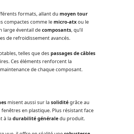
fférents formats, allant du
moyen tour
plus compactes comme le
micro-atx
ou le
 large éventail de
composants
, qu’il
es de refroidissement avancés.
tables, telles que des
passages de câbles
res. Ces éléments renforcent la
et la maintenance de chaque composant.
nes
misent aussi sur la
solidité
grâce au
enêtres en plastique. Plus résistant face
t à la
durabilité générale
du produit.
 vue, il offre en réalité une
robustesse