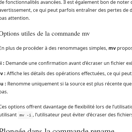
de fonctionnalités avancées. Il est également bon de noter
avertissement, ce qui peut parfois entraîner des pertes de do
pas attention.
Options utiles de la commande mv
En plus de procéder à des renommages simples,
mv
propose
-i :
Demande une confirmation avant d’écraser un fichier exi
-v :
Affiche les détails des opérations effectuées, ce qui peut ê
-u :
Renomme uniquement si la source est plus récente que la
pas.
Ces options offrent davantage de flexibilité lors de l’utili
utilisant
, l’utilisateur peut éviter d’écraser des fich
mv -i
Plongée dans la commande rename