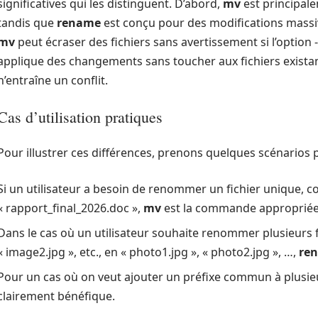
significatives qui les distinguent. D’abord,
mv
est principale
tandis que
rename
est conçu pour des modifications massi
mv
peut écraser des fichiers sans avertissement si l’option -i
applique des changements sans toucher aux fichiers existan
n’entraîne un conflit.
Cas d’utilisation pratiques
Pour illustrer ces différences, prenons quelques scénarios p
Si un utilisateur a besoin de renommer un fichier unique, 
« rapport_final_2026.doc »,
mv
est la commande appropriée
Dans le cas où un utilisateur souhaite renommer plusieurs f
« image2.jpg », etc., en « photo1.jpg », « photo2.jpg », …,
re
Pour un cas où on veut ajouter un préfixe commun à plusie
clairement bénéfique.