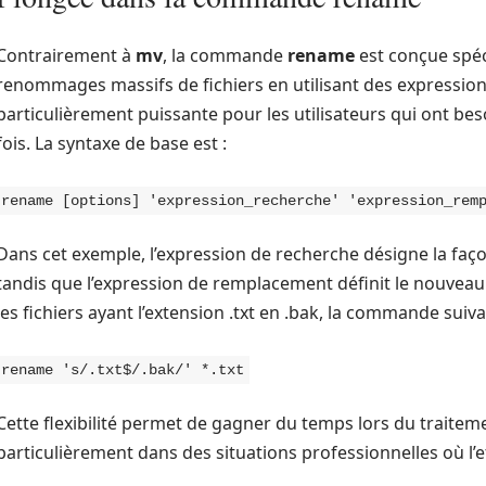
Contrairement à
mv
, la commande
rename
est conçue spéc
renommages massifs de fichiers en utilisant des expressions
particulièrement puissante pour les utilisateurs qui ont be
fois. La syntaxe de base est :
rename [options] 'expression_recherche' 'expression_rem
Dans cet exemple, l’expression de recherche désigne la faço
tandis que l’expression de remplacement définit le nouve
les fichiers ayant l’extension .txt en .bak, la commande suivan
rename 's/.txt$/.bak/' *.txt
Cette flexibilité permet de gagner du temps lors du traitem
particulièrement dans des situations professionnelles où l’eff