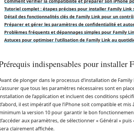
Comment vérifier la compatibilité et préparer son iPhone p
Tutoriel complet : étapes précises pour installer Family Link
Détail des fonctionnalités clés de Family Link pour un contrô
Préparer et gérer les paramètres de confidentialité et auto
Problèmes fréquents et dépannages simples pour Family Lin
Astuces pour optimiser l’utilisation de Family Link au quotid
Prérequis indispensables pour installer
Avant de plonger dans le processus d’installation de Family L
s’assurer que tous les paramètres nécessaires sont en place
installation de l’application et incluent des conditions spécif
d’abord, il est impératif que l’iPhone soit compatible et mis à
minimum la version 10 pour garantir le bon fonctionnement de 
d’accéder aux paramètres, de sélectionner « Général » puis «
sera clairement affichée.